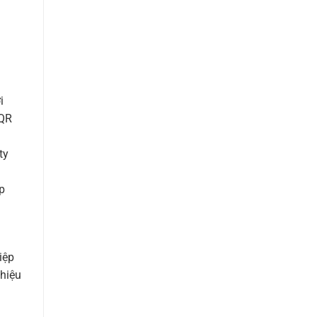
i
 QR
ty
p
iệp
 hiệu