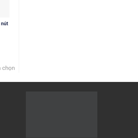
 nút
h chọn