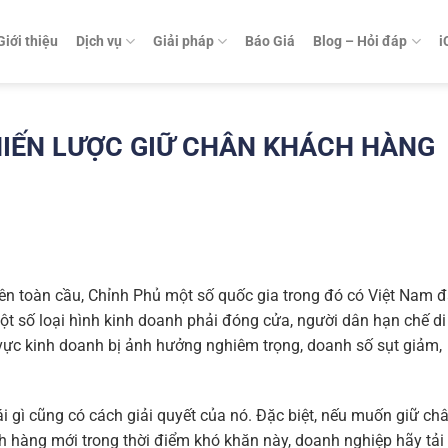
Giới thiệu
Dịch vụ
Giải pháp
Báo Giá
Blog – Hỏi đáp
i
CHIẾN LƯỢC GIỮ CHÂN KHÁCH HÀNG
rên toàn cầu, Chỉnh Phủ một số quốc gia trong đó có Việt Nam 
 một số loại hình kinh doanh phải đóng cửa, người dân hạn chế di
 vực kinh doanh bị ảnh hưởng nghiêm trọng, doanh số sụt giảm,
i gì cũng có cách giải quyết của nó. Đặc biệt, nếu muốn giữ ch
h hàng mới trong thời điểm khó khăn này, doanh nghiệp hãy tải