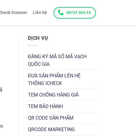
Check Scanner
Liên hệ
09757 000 54
DỊCH VỤ
ĐĂNG KÝ MÃ SỐ MÃ VẠCH
QUỐC GIA
ĐƯA SẢN PHẨM LÊN HỆ
THỐNG ICHECK
đã
TEM CHỐNG HÀNG GIẢ
TEM BẢO HÀNH
QR CODE SẢN PHẨM
ân
QRCODE MARKETING