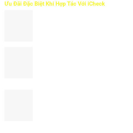
Ưu Đãi Đặc Biệt Khi Hợp Tác Với iCheck
CHIẾT KHẤU LÊN ĐẾN 50%
Đăng ký dịch vụ theo năm, nhận ưu đãi
càng lớn
MIỄN PHÍ TÍCH HỢP
– Tích hợp đa giải pháp trên 1 mã QR
– Tích hợp xác thực bằng tin nhắn SMS
HỖ TRỢ TRỌN GÓI THIẾT
KẾ – IN TEM
Tư vấn miễn phí từ thiết kế tem đến in tem