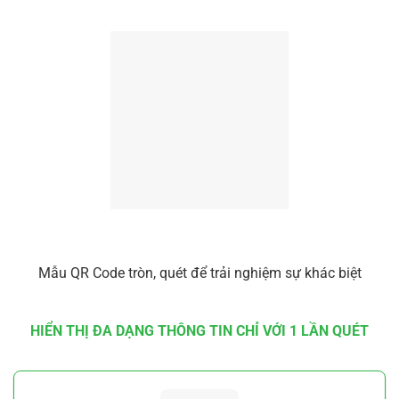
Thoải mái chỉnh sửa nội dung phía sau QR Code, kể cả khi đã in và phát hành
Mẫu QR Code tròn, quét để trải nghiệm sự khác biệt
HIỂN THỊ ĐA DẠNG THÔNG TIN CHỈ VỚI 1 LẦN QUÉT