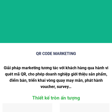
Số hóa đa dạng thông tin chỉ qua 1 mã QR Code với nhiều định dạng (Landing page,
Video, Hình ảnh,..)
QR CODE MARKETING
Giải pháp marketing tương tác với khách hàng qua hành vi
quét mã QR, cho phép doanh nghiệp giới thiệu sản phẩm,
điểm bán, triển khai vòng quay may mắn, phát hành
voucher, survey…
Thiết kế tròn ấn tượng