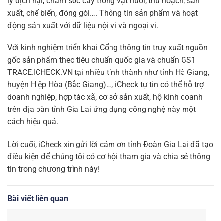
lý dịch hại, chăm sóc cây trồng vật nuôi, thu hoạch, sản
xuất, chế biến, đóng gói…. Thông tin sản phẩm và hoạt
động sản xuất với dữ liệu nội vi và ngoại vi.
Với kinh nghiệm triển khai Cổng thông tin truy xuất nguồn
gốc sản phẩm theo tiêu chuẩn quốc gia và chuẩn GS1
TRACE.ICHECK.VN tại nhiều tỉnh thành như tỉnh Hà Giang,
huyện Hiệp Hòa (Bắc Giang)…, iCheck tự tin có thể hỗ trợ
doanh nghiệp, hợp tác xã, cơ sở sản xuất, hộ kinh doanh
trên địa bàn tỉnh Gia Lai ứng dụng công nghệ này một
cách hiệu quả.
Lời cuối, iCheck xin gửi lời cảm ơn tỉnh Đoàn Gia Lai đã tạo
điều kiện để chúng tôi có cơ hội tham gia và chia sẻ thông
tin trong chương trình này!
Bài viết liên quan