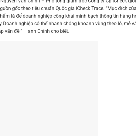
 Nguyễn Văn Chính – Phó tổng giám đốc Công ty Cp iCheck giới
nguồn gốc theo tiêu chuẩn Quốc gia iCheck Trace. “Mục đích củ
 phẩm là để doanh nghiệp công khai minh bạch thông tin hàng h
vậy Doanh nghiệp có thể nhanh chóng khoanh vùng theo lô, mẻ v
 vấn đề.” – anh Chính cho biết.