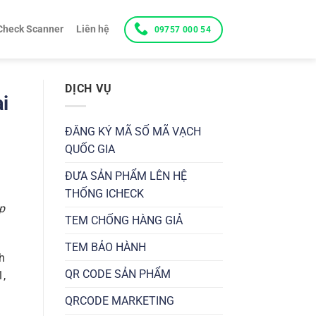
Check Scanner
Liên hệ
09757 000 54
DỊCH VỤ
i
ĐĂNG KÝ MÃ SỐ MÃ VẠCH
QUỐC GIA
ĐƯA SẢN PHẨM LÊN HỆ
THỐNG ICHECK
p
TEM CHỐNG HÀNG GIẢ
TEM BẢO HÀNH
h
QR CODE SẢN PHẨM
1,
QRCODE MARKETING