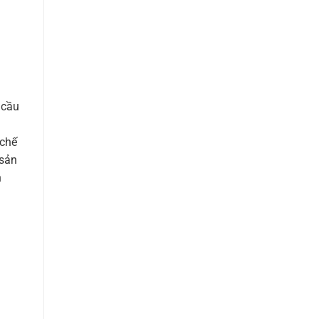
 cầu
 chế
 sản
n