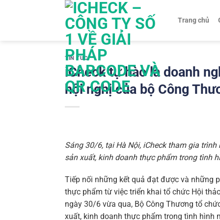
Chuyển
đến
Trang chủ
nội
dung
TIN TỨC
iCheck tự hào là doanh ng
hội nghị của bộ Công Thư
Sáng 30/6, tại Hà Nội, iCheck tham gia trình
sản xuất, kinh doanh thực phẩm trong tình h
Tiếp nối những kết quả đạt được và những ph
thực phẩm từ việc triển khai tổ chức Hội t
ngày 30/6 vừa qua, Bộ Công Thương tổ chức 
xuất, kinh doanh thực phẩm trong tình hình 