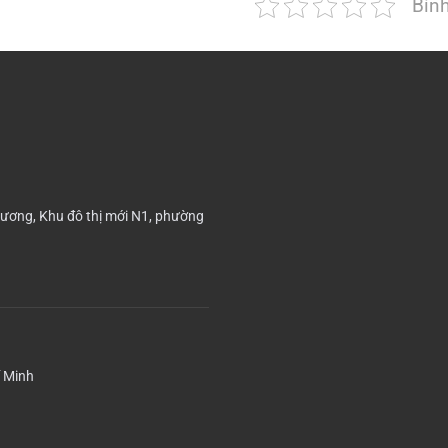
Bìn
ương, Khu đô thị mới N1, phường
í Minh