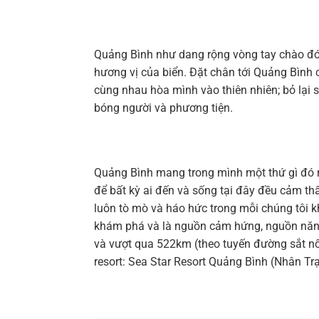
Quảng Bình như dang rộng vòng tay chào đó
hương vị của biển. Đặt chân tới Quảng Bình c
cùng nhau hòa mình vào thiên nhiên; bỏ lại
bóng người và phương tiện.
Quảng Bình mang trong mình một thứ gì đó rất
để bất kỳ ai đến và sống tại đây đều cảm t
luôn tò mò và háo hức trong mỗi chúng tôi k
khám phá và là nguồn cảm hứng, nguồn năng 
và vượt qua 522km (theo tuyến đường sắt nố
resort: Sea Star Resort Quảng Bình (Nhân Tr