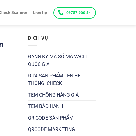
Check Scanner
Liên hệ
09757 000 54
DỊCH VỤ
m
ĐĂNG KÝ MÃ SỐ MÃ VẠCH
QUỐC GIA
ĐƯA SẢN PHẨM LÊN HỆ
THỐNG ICHECK
TEM CHỐNG HÀNG GIẢ
TEM BẢO HÀNH
QR CODE SẢN PHẨM
QRCODE MARKETING