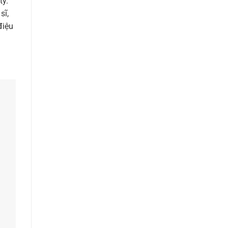
ty.
sĩ,
điệu