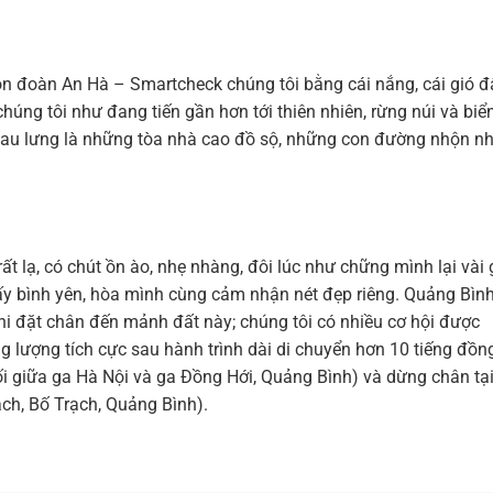
n đoàn An Hà – Smartcheck chúng tôi bằng cái nắng, cái gió 
húng tôi như đang tiến gần hơn tới thiên nhiên, rừng núi và biển
 sau lưng là những tòa nhà cao đồ sộ, những con đường nhộn nh
 lạ, có chút ồn ào, nhẹ nhàng, đôi lúc như chững mình lại vài 
hấy bình yên, hòa mình cùng cảm nhận nét đẹp riêng. Quảng Bìn
hi đặt chân đến mảnh đất này; chúng tôi có nhiều cơ hội được
lượng tích cực sau hành trình dài di chuyển hơn 10 tiếng đồn
i giữa ga Hà Nội và ga Đồng Hới, Quảng Bình) và dừng chân tạ
ạch, Bố Trạch, Quảng Bình).