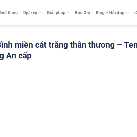
Giới thiệu
Dịch vụ
Giải pháp
Báo Giá
Blog – Hỏi đáp
i
Bình miền cát trắng thân thương – Te
g An cấp