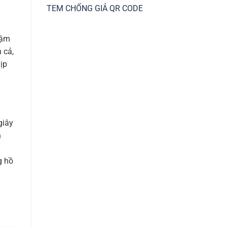
TEM CHỐNG GIẢ QR CODE
đậm
 cả,
ịp
giây
h
g hồ
i