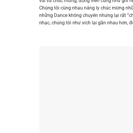
vui và chúc mừng, động viên cũng như ghi n
Chúng tôi cùng nhau nâng ly chúc mừng nhữn
những Dance không chuyên nhưng lại rất “ch
nhạc, chúng tôi như xích lại gần nhau hơn,