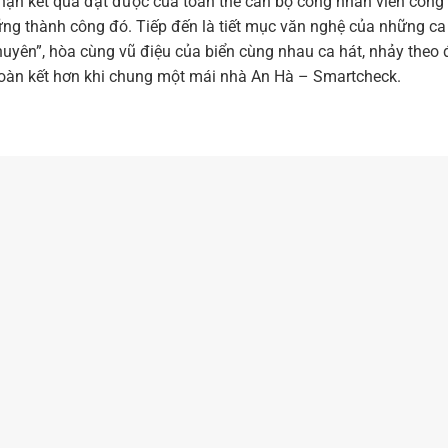
hận kết quả đạt được của toàn thể cán bộ công nhân viên công 
g thành công đó. Tiếp đến là tiết mục văn nghệ của những ca 
uyên”, hòa cùng vũ điệu của biển cùng nhau ca hát, nhảy theo 
 đoàn kết hơn khi chung một mái nhà An Hà – Smartcheck.