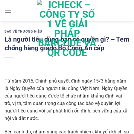
Chuyển
đến
nội
dung
BẢO VỆ THƯƠNG HIỆU
Là người tiêu dùng bạn có quyền gì? – Tem
chống hàng giảdo Bộ Công An cấp
Từ năm 2015, Chính phủ quyết định ngày 15/3 hằng năm
là Ngày Quyền của người tiêu dùng Việt Nam. Ngày Quyền
của người tiêu dùng được tổ chức nhằm khẳng định vai
trò, vị trí, tầm quan trọng của công tác bảo vệ quyền lợi
người tiêu dùng với sự phát triển ổn định, bền vững của xã
hội và đất nước.
Bên cạnh đó, nhằm nâng cao trách nhiệm, khuyến khích sự