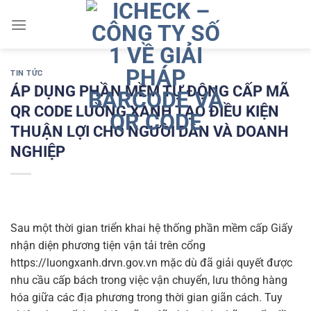
Chuyển
đến
nội
dung
TIN TỨC
ÁP DỤNG PHẦN MỀM TỰ ĐỘNG CẤP MÃ
QR CODE LUỒNG XANH TẠO ĐIỀU KIỆN
THUẬN LỢI CHO NGƯỜI DÂN VÀ DOANH
NGHIỆP
Sau một thời gian triển khai hệ thống phần mềm cấp Giấy
nhận diện phương tiện vận tải trên cổng
https://luongxanh.drvn.gov.vn mặc dù đã giải quyết được
nhu cầu cấp bách trong việc vận chuyển, lưu thông hàng
hóa giữa các địa phương trong thời gian giãn cách. Tuy