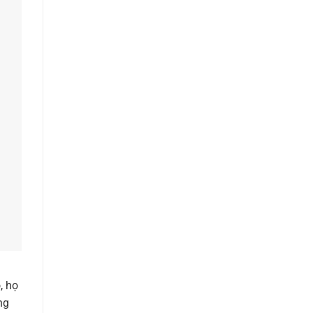
, họ
ng