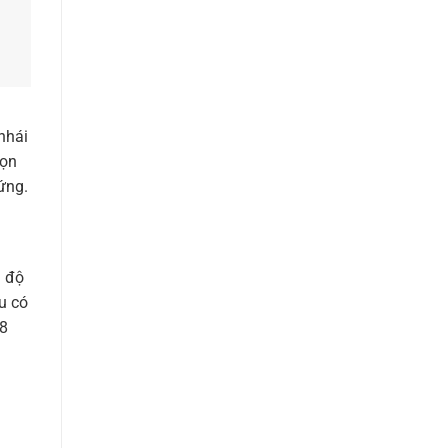
nhái
rọn
ứng.
g độ
u có
88