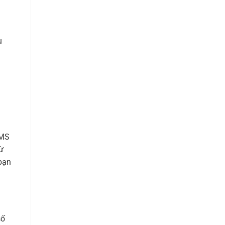
u
SMS
ừ
bạn
số