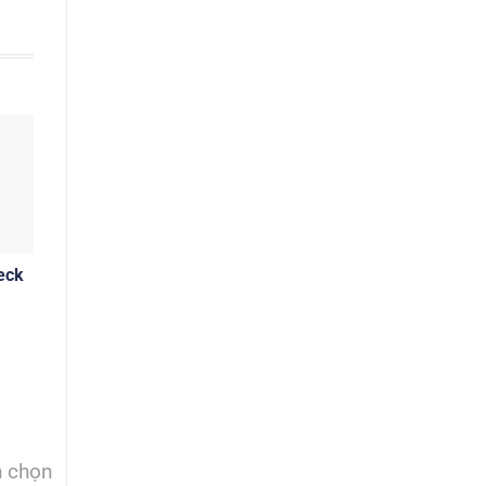
eck
h chọn