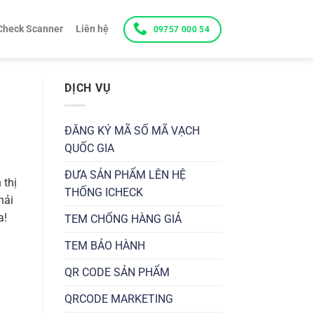
Check Scanner
Liên hệ
09757 000 54
DỊCH VỤ
ĐĂNG KÝ MÃ SỐ MÃ VẠCH
QUỐC GIA
ĐƯA SẢN PHẨM LÊN HỆ
 thị
THỐNG ICHECK
hải
a!
TEM CHỐNG HÀNG GIẢ
TEM BẢO HÀNH
QR CODE SẢN PHẨM
QRCODE MARKETING