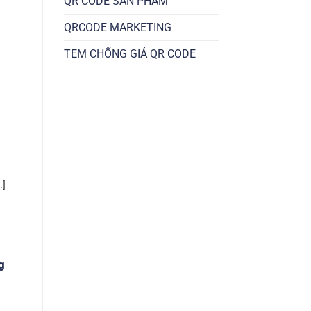
QR CODE SẢN PHẨM
QRCODE MARKETING
TEM CHỐNG GIẢ QR CODE
.]
g