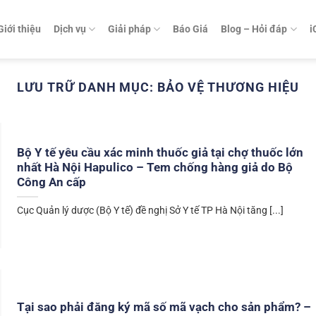
Giới thiệu
Dịch vụ
Giải pháp
Báo Giá
Blog – Hỏi đáp
i
LƯU TRỮ DANH MỤC:
BẢO VỆ THƯƠNG HIỆU
Bộ Y tế yêu cầu xác minh thuốc giả tại chợ thuốc lớn
nhất Hà Nội Hapulico – Tem chống hàng giả do Bộ
Công An cấp
Cục Quản lý dược (Bộ Y tế) đề nghị Sở Y tế TP Hà Nội tăng [...]
Tại sao phải đăng ký mã số mã vạch cho sản phẩm? –