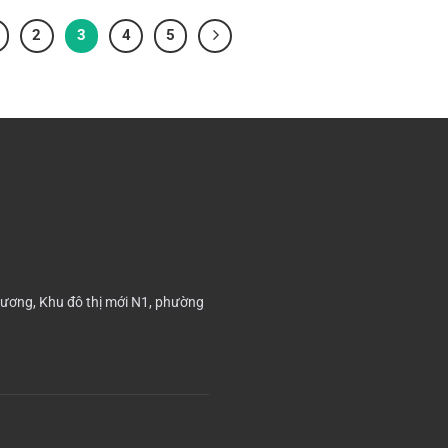
2
3
4
5
ương, Khu đô thị mới N1, phường